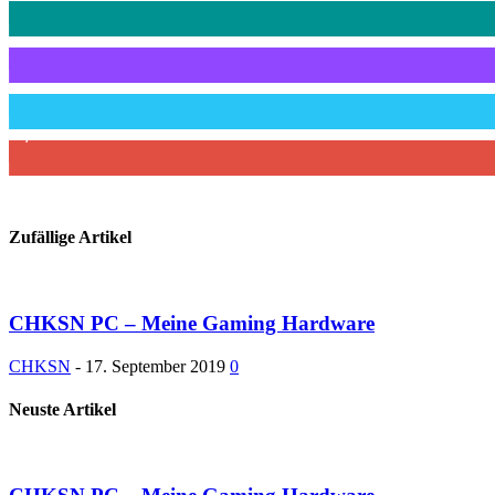
0
Follower
790
Follower
2,620
Abonnenten
Zufällige Artikel
CHKSN PC – Meine Gaming Hardware
CHKSN
-
17. September 2019
0
Neuste Artikel