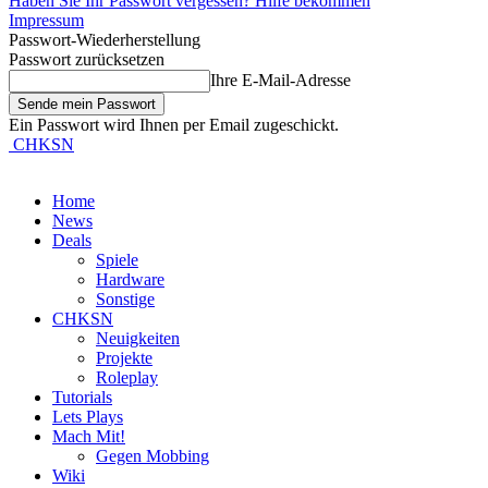
Haben Sie Ihr Passwort vergessen? Hilfe bekommen
Impressum
Passwort-Wiederherstellung
Passwort zurücksetzen
Ihre E-Mail-Adresse
Ein Passwort wird Ihnen per Email zugeschickt.
CHKSN
Home
News
Deals
Spiele
Hardware
Sonstige
CHKSN
Neuigkeiten
Projekte
Roleplay
Tutorials
Lets Plays
Mach Mit!
Gegen Mobbing
Wiki