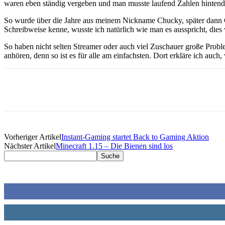
waren eben ständig vergeben und man musste laufend Zahlen hintend
So wurde über die Jahre aus meinem Nickname Chucky, später dann
Schreibweise kenne, wusste ich natürlich wie man es ausspricht, dies 
So haben nicht selten Streamer oder auch viel Zuschauer große Prob
anhören, denn so ist es für alle am einfachsten. Dort erkläre ich auc
Facebook
Twitter
Pinterest
WhatsApp
Vorheriger Artikel
Instant-Gaming startet Back to Gaming Aktion
Nächster Artikel
Minecraft 1.15 – Die Bienen sind los
CHKSN folgen
252
Fans
644
Follower
8
Follower