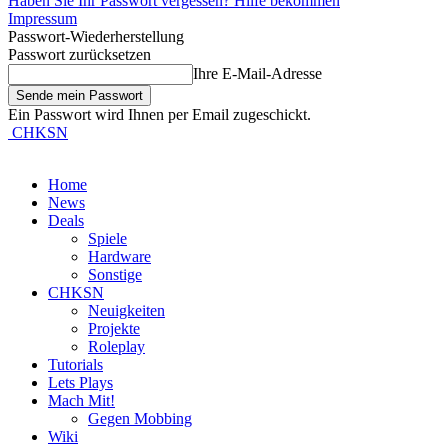
Haben Sie Ihr Passwort vergessen? Hilfe bekommen
Impressum
Passwort-Wiederherstellung
Passwort zurücksetzen
Ihre E-Mail-Adresse
Ein Passwort wird Ihnen per Email zugeschickt.
CHKSN
Home
News
Deals
Spiele
Hardware
Sonstige
CHKSN
Neuigkeiten
Projekte
Roleplay
Tutorials
Lets Plays
Mach Mit!
Gegen Mobbing
Wiki