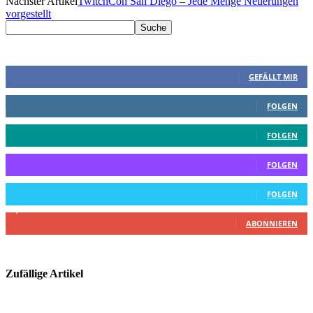
Nächster Artikel
TwitchCon San Diego – Jede Menge Neuerungen
vorgestellt
CHKSN folgen
252
Fans
GEFÄLLT MIR
644
Follower
FOLGEN
8
Follower
FOLGEN
0
Follower
FOLGEN
790
Follower
FOLGEN
2,620
Abonnenten
ABONNIEREN
Zufällige Artikel